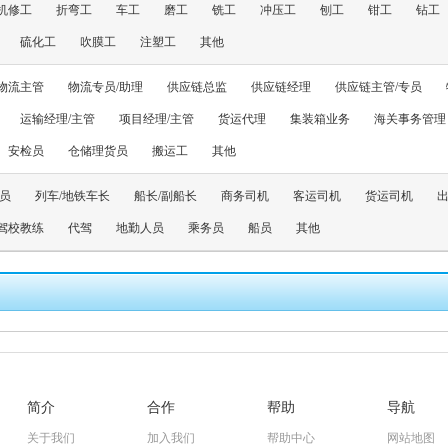
机修工
折弯工
车工
磨工
铣工
冲压工
刨工
钳工
钻工
硫化工
吹膜工
注塑工
其他
物流主管
物流专员/助理
供应链总监
供应链经理
供应链主管/专员
运输经理/主管
项目经理/主管
货运代理
集装箱业务
海关事务管理
安检员
仓储理货员
搬运工
其他
员
列车/地铁车长
船长/副船长
商务司机
客运司机
货运司机
驾校教练
代驾
地勤人员
乘务员
船员
其他
简介
合作
帮助
导航
关于我们
加入我们
帮助中心
网站地图