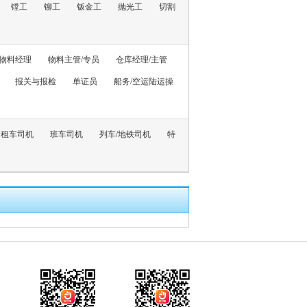
镗工
铆工
钣金工
抛光工
切割
物料经理
物料主管/专员
仓库经理/主管
报关与报检
单证员
船务/空运陆运操
出租车司机
班车司机
列车/地铁司机
特