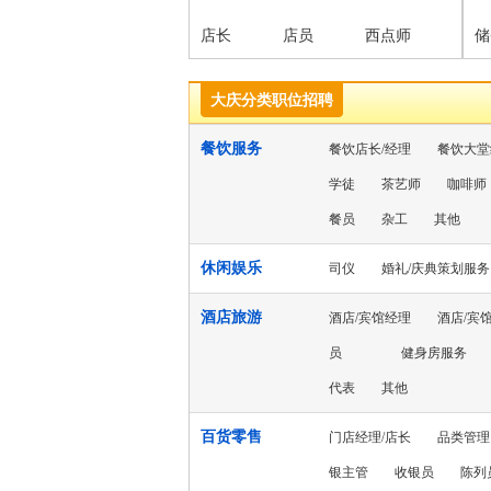
店长
店员
西点师
储
大庆分类职位招聘
餐饮服务
餐饮店长/经理
餐饮大堂
学徒
茶艺师
咖啡师
餐员
杂工
其他
休闲娱乐
司仪
婚礼/庆典策划服务
酒店旅游
酒店/宾馆经理
酒店/宾
员
健身房服务
代表
其他
百货零售
门店经理/店长
品类管理
银主管
收银员
陈列