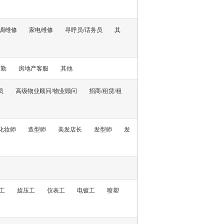
调维修
家电维修
寻呼员/话务员
其
内勤
房地产客服
其他
员
高级物业顾问/物业顾问
招商/租赁/租
化妆师
造型师
美发店长
发型师
发
工
旋压工
仪表工
电镀工
喷塑