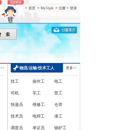
首页
My51job
注册
登录
>>
物流/运输/技术工人
更多>>
技工
操作工
电工
司机
车工
普工
快递员
维修工
仓管
技术员
电焊工
漆工
调度员
单证员
锅炉工