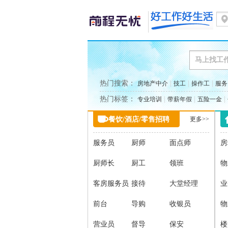
热门搜索：
|
|
|
房地产中介
技工
操作工
服务
热门标签：
|
|
|
专业培训
带薪年假
五险一金
餐饮/酒店/零售招聘
更多>>
服务员
厨师
面点师
房
厨师长
厨工
领班
物
客房服务员
接待
大堂经理
业
前台
导购
收银员
物
营业员
督导
保安
楼