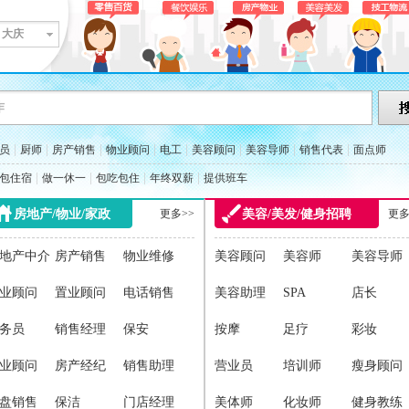
大庆
|
|
|
|
|
|
|
|
员
厨师
房产销售
物业顾问
电工
美容顾问
美容导师
销售代表
面点师
|
|
|
|
包住宿
做一休一
包吃包住
年终双薪
提供班车
房地产/物业/家政
更多>>
美容/美发/健身招聘
更多
地产中介
房产销售
物业维修
美容顾问
美容师
美容导师
业顾问
置业顾问
电话销售
美容助理
SPA
店长
务员
销售经理
保安
按摩
足疗
彩妆
业顾问
房产经纪
销售助理
营业员
培训师
瘦身顾问
盘销售
保洁
门店经理
美体师
化妆师
健身教练