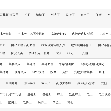
育婴师/保育员
护工
清洁工
钟点工
洗衣工
送水工
保镖
空
地产销售
房地产中介/置业顾问
房地产评估
房地产店长/经理
房地产
主管
物业管理专员/助理
物业设施管理人员
物业机电维修工
物业维修
经理
保安人员
物业机电工程师
保洁
绿化工
其他
导师
美容顾问
美容师
美容助理
彩妆培训师
专柜彩妆顾问(BA)
美体师
瘦身顾问
SPA 技师
按摩
足疗
宠物护理/美容
其他
舞蹈老师
游泳教练
救生员
高尔夫教练
体育运动教练
其他
车司机/铲车司机
组装工
包装工
焊工
氩弧焊工
电工
电力线路
工
空调工
电梯工
锅炉工
学徒工
其他