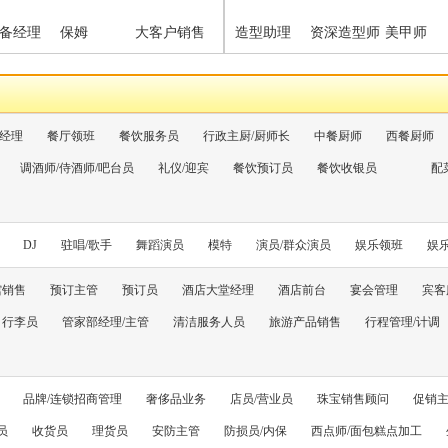
备经理
保姆
大客户销售
造型助理
资深造型师
美甲师
经理
餐厅领班
餐饮服务员
行政主厨/厨师长
中餐厨师
西餐厨师
调酒师/侍酒师/吧台员
礼仪/迎宾
餐饮预订员
餐饮收银员
配
DJ
驻唱/歌手
舞蹈演员
模特
演员/群众演员
娱乐领班
娱
馆销售
预订主管
预订员
酒店大堂经理
酒店前台
宴会管理
宾客
行李员
管家部经理/主管
清洁服务人员
旅游产品销售
行程管理/计调
品牌/连锁招商管理
奢侈品业务
店员/营业员
珠宝销售顾问
促销主
员
收货员
理货员
安防主管
防损员/内保
西点师/面包糕点加工