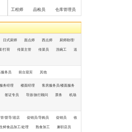
工程师
品检员
仓库管理员
日式厨师
面点师
西点师
厨师助理/
菜/打荷
传菜主管
传菜员
洗碗工
送
乐服务员
前台迎宾
其他
服务经理
楼面经理
客房服务员/楼面服务
签证专员
导游/旅行顾问
票务
机场
管/督导/巡店
促销员/导购员
促销员
收
生鲜食品加工/处理
熟食加工
兼职店员