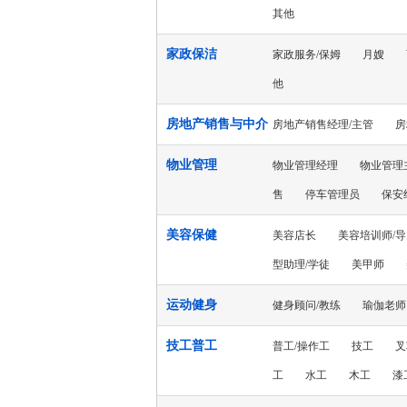
其他
家政保洁
家政服务/保姆
月嫂
他
房地产销售与中介
房地产销售经理/主管
房
物业管理
物业管理经理
物业管理
售
停车管理员
保安
美容保健
美容店长
美容培训师/
型助理/学徒
美甲师
运动健身
健身顾问/教练
瑜伽老师
技工普工
普工/操作工
技工
叉
工
水工
木工
漆